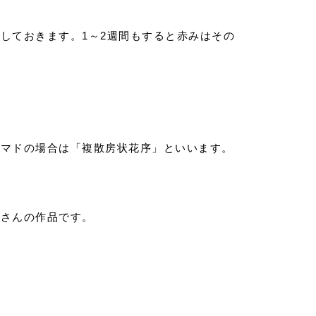
るしておきます。
1
～
2
週間もすると赤みはその
カマドの場合は「複散房状花序」といいます。
子さんの作品です。