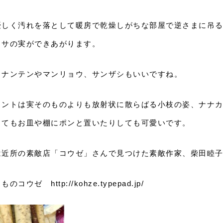
優しく汚れを落として暖房で乾燥しがちな部屋で逆さまに吊
カサの実ができあがります。
らナンテンやマンリョウ、サンザシもいいですね。
イントは実そのものよりも放射状に散らばる小枝の姿、ナナ
くてもお皿や棚にポンと置いたりしても可愛いです。
は近所の素敵店「コウゼ」さんで見つけた素敵作家、柴田睦
コウゼ http://kohze.typepad.jp/