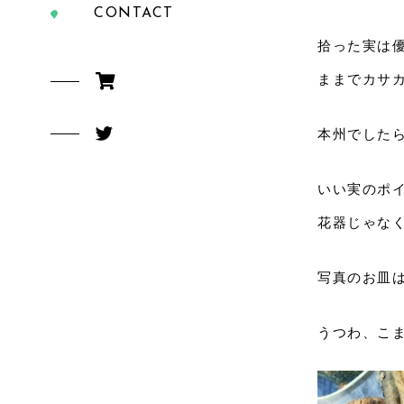
CONTACT
拾った実は
ままでカサ
本州でした
いい実のポ
花器じゃな
写真のお皿
うつわ、こまもの