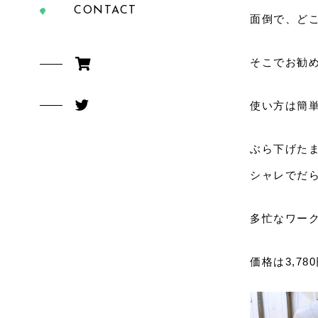
CONTACT
面倒で、ど
そこでお勧
使い方は簡
ぶら下げた
シャレでだ
多忙なワー
価格は3,78