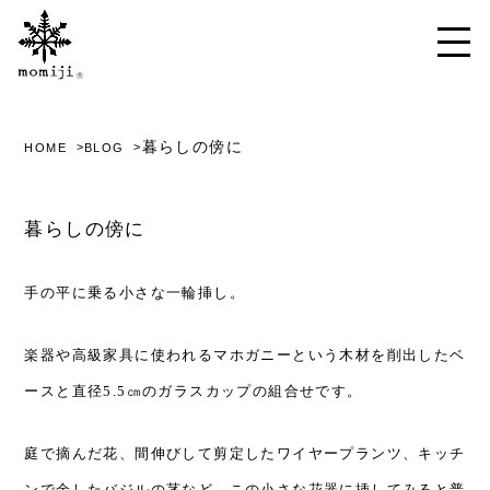
暮らしの傍に
HOME
BLOG
暮らしの傍に
手の平に乗る小さな一輪挿し。
楽器や高級家具に使われるマホガニーという木材を削出したベ
ースと直径5.5㎝のガラスカップの組合せです。
庭で摘んだ花、間伸びして剪定したワイヤープランツ、キッチ
ンで余したバジルの茎など、この小さな花器に挿してみると普