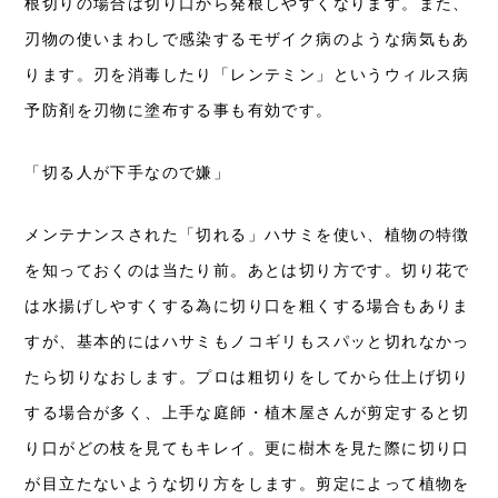
根切りの場合は切り口から発根しやすくなります。また、
刃物の使いまわしで感染するモザイク病のような病気もあ
ります。刃を消毒したり「レンテミン」というウィルス病
予防剤を刃物に塗布する事も有効です。
「切る人が下手なので嫌」
メンテナンスされた「切れる」ハサミを使い、植物の特徴
を知っておくのは当たり前。あとは切り方です。切り花で
は水揚げしやすくする為に切り口を粗くする場合もありま
すが、基本的にはハサミもノコギリもスパッと切れなかっ
たら切りなおします。プロは粗切りをしてから仕上げ切り
する場合が多く、上手な庭師・植木屋さんが剪定すると切
り口がどの枝を見てもキレイ。更に樹木を見た際に切り口
が目立たないような切り方をします。剪定によって植物を