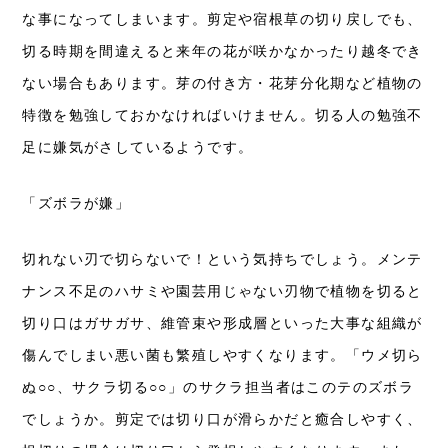
な事になってしまいます。剪定や宿根草の切り戻しでも、
切る時期を間違えると来年の花が咲かなかったり越冬でき
ない場合もあります。芽の付き方・花芽分化期など植物の
特徴を勉強しておかなければいけません。切る人の勉強不
足に嫌気がさしているようです。
「ズボラが嫌」
切れない刃で切らないで！という気持ちでしょう。メンテ
ナンス不足のハサミや園芸用じゃない刃物で植物を切ると
切り口はガサガサ、維管束や形成層といった大事な組織が
傷んでしまい悪い菌も繁殖しやすくなります。「ウメ切ら
ぬ○○、サクラ切る○○」のサクラ担当者はこのテのズボラ
でしょうか。剪定では切り口が滑らかだと癒合しやすく、