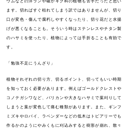
ウムなどの洋ランや確かキク科の植物も苦手だったと思い
ます。切ればすぐ枯れてしまう訳ではありませんが、切り
口が変色・傷んで腐朽しやすくなったり、切り花だと水揚
げが悪くなることも。そういう時はステンレスやチタン製
のハサミを使ったり、植物によっては手折ることも有効で
す。
「勉強不足にうんざり」
植物それぞれの切り方、切るポイント、切ってもいい時期
を知っておく必要があります。例えばゴールドクレストや
コノテガシワなど、バリカンや大きなハサミで葉刈りして
しまうと葉が変色して痛む種類があります。また、ギンフ
ミズキやロバイ、ラベンダーなどの低木はトピアリーでも
作るかのようにやみくもに刈込みすると樹形が崩れ、散々