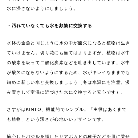
水に浸さないようにしましょう。
・汚れていなくても水を頻繁に交換する
水鉢の金魚と同じように水の中が酸欠になると植物は生き
ていけません。切り花にも当てはまりますが、植物は水中
の酸素を吸って二酸化炭素などを吐き出しています。水中
が酸欠にならないようにするため、水がキレイなままでも
細めに新しい水と交換しましょう（冬は水温にも注意。汲
み置きして室温に近づけた水に交換すると安心です）。
さすがはKINTO、機能的でシンプル。「主役はあくまで
も植物」という潔さが心地いいデザインです。
摘心したバジルを挿したりアボカドの種子などを皿に乗せ