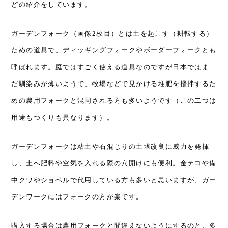
どの紹介をしています。
ガーデンフォーク（画像
2
枚目）とは土を起こす（耕転する）
ための道具で、ディッギングフォークやボーダーフォークとも
呼ばれます。
庭ではすごく使える道具なのですが日本ではま
だ馴染みが薄いようで、牧場などで見かける堆肥を攪拌するた
めの農用フォークと混同される方も多いようです（この二つは
用途もつくりも異なります）。
ガーデンフォークは粘土や石混じりの土壌改良に威力を発揮
し、土へ肥料や空気を入れる際の穴開けにも便利。金テコや備
中クワやショベルで代用している方も多いと思いますが、ガー
デンワークにはフォークの方が楽です。
購入する場合は農用フォークと間違えないようにするのと、多