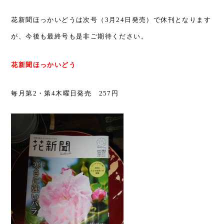
花新聞ほっかいどうは次号（
3
月
24
日発売）で休刊となります
が、今後も最終号も是非ご期待ください。
花新聞ほっかいどう
毎月第
2
・第
4
木曜日発売
257
円