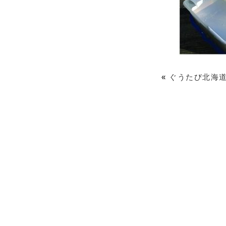
«
ぐうたび北海