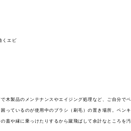
働くエビ
アで木製品のメンテナンスやエイジング処理など、ご自分で
と困っているのが使用中のブラシ（刷毛）の置き場所。ペン
缶の蓋や縁に乗っけたりするから蹴飛ばして余計なところを