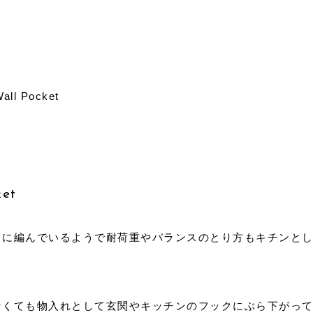
all Pocket
ket
フに編んでいるようで耐荷重やバランスのとり方もキチンと
なくても物入れとして玄関やキッチンのフックにぶら下がっ