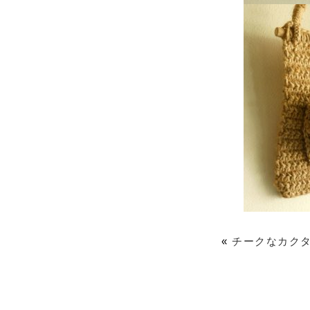
«
チークなカク