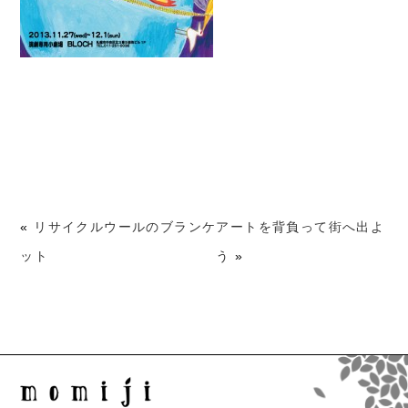
«
リサイクルウールのブランケ
アートを背負って街へ出よ
ット
う
»