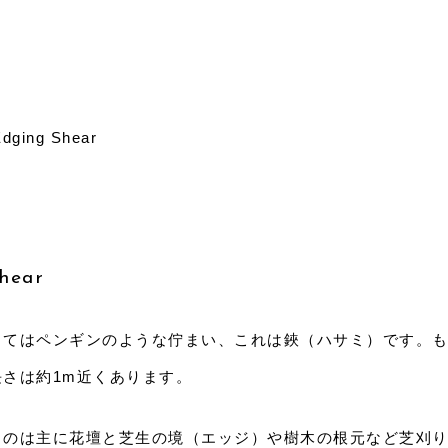
dging Shear
hear
ってはペンギンのような佇まい、これは鋏（ハサミ）です。
長さは約
1m
近くあります。
うのは主に花壇と芝生の境（エッジ）や樹木の根元など芝刈