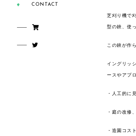
CONTACT
芝刈り機で
型の鋏、使
この鋏が作
イングリッ
ースやアプ
・人工的に
・庭の改修
・造園コス