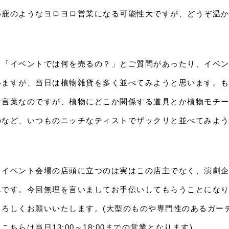
小鹿のようなヨロヨロ営業になる可能性大ですが、どうぞ温
ら「イベントでは何を売るの？」とご質問があったり、イベ
いますが、当日は植物雑貨を多く並べてみようと思います。
な言葉なのですが、植物にどこか関係する道具とか植物モチ
のなど、いつものニッチなティストでザックリと並べてみよ
、イベント会場の店頭に立つのは実はこの店主でなく、
演劇企
んです。今回無理を言いましてお手伝いしてもらうことにな
よろしくお願いいたします。(大型のものや専門性のあるガー
こちらは当日13:00～18:00までの営業となります)