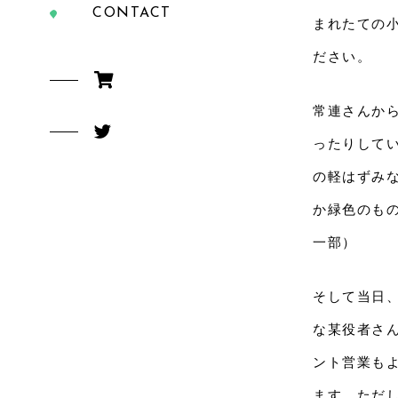
CONTACT
まれたての
ださい。
常連さんか
ったりして
の軽はずみ
か緑色のも
一部）
そして当日
な某役者さ
ント営業も
ます。ただし